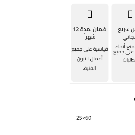
 سريع
ضمان لمدة 12
جاني
شهراً
يع أنحاء
قياسية على جميع
 على جميع
أعمال النيون
طلبات
الفنية.
60×25