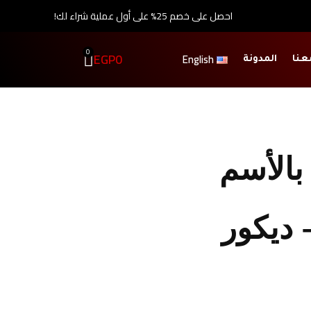
احصل على خصم 25% على أول عملية شراء لك!
0
EGP
0
English
عنا
المدونة
 بالأسم
La) – ديكور