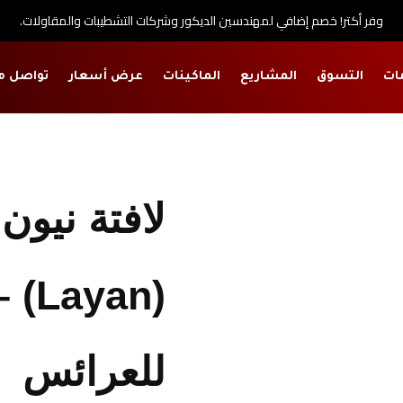
وفر أكتر! خصم إضافي لمهندسين الديكور وشركات التشطيبات والمقاولات.
ات
التسوق
المشاريع
الماكينات
عرض أسعار
تواصل م
ر
لافتة نيون
(yan
للعرائس