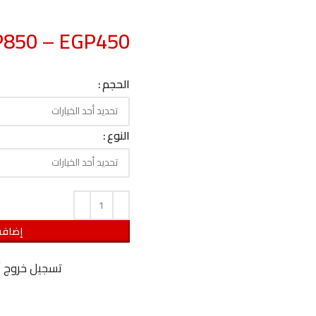
P
850
–
EGP
450
الحجم
النوع
إضافة
تسجيل خروج 