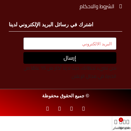
الشروط والاحكام
اشترك في رسائل البريد الإلكتروني لدينا
إرسال
نحن نضيء لحظاتك، حيث لدينا أكثر من 15 عامًا من
الخبرة في مجال الإعلان
© جميع الحقوق محفوظة
0
متجر
مفضلة
عربة
حسابي