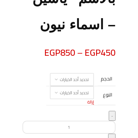
– اسماء نيون
EGP
850
–
EGP
450
الحجم
النوع
إزالة