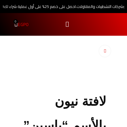
 وشركات التشطيبات والمقاولات.
احصل على خصم 25% على أول عملية شراء لك!
0
EGP
0
اضغط للتكبير
لافتة نيون
بالأسم “ياسين”