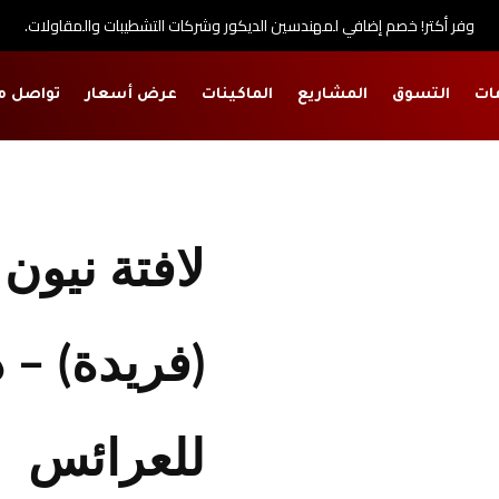
وفر أكتر! خصم إضافي لمهندسين الديكور وشركات التشطيبات والمقاولات.
ات
التسوق
المشاريع
الماكينات
عرض أسعار
تواصل م
ر
لافتة نيون 
(فريدة) – 
للعرائس