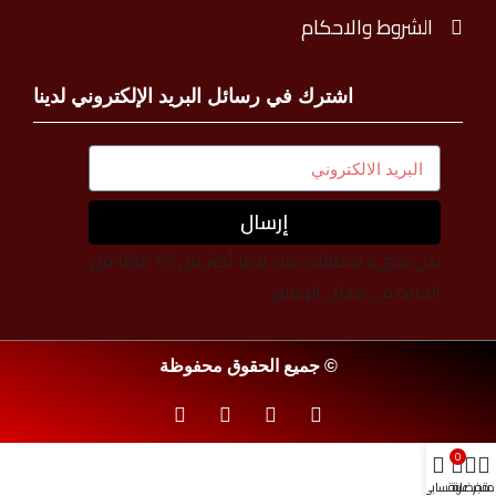
الشروط والاحكام
اشترك في رسائل البريد الإلكتروني لدينا
إرسال
نحن نضيء لحظاتك، حيث لدينا أكثر من 15 عامًا من
الخبرة في مجال الإعلان
© جميع الحقوق محفوظة
0
متجر
مفضلة
عربة
حسابي