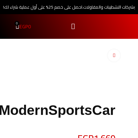
 وشركات التشطيبات والمقاولات.
احصل على خصم 25% على أول عملية شراء لك!
0
EGP
0
اضغط للتكبير
ModernSportsCar