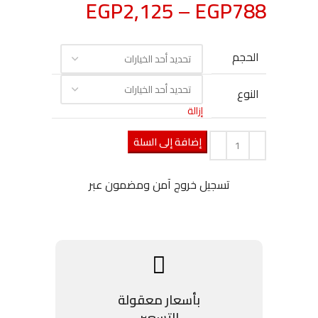
EGP
2,125
–
EGP
788
الحجم
النوع
إزالة
إضافة إلى السلة
تسجيل خروج آمن ومضمون عبر
بأسعار معقولة
التسعير