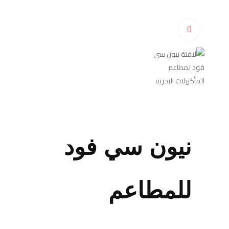
اضغط للتكبير
نيون سي فود
للمطاعم