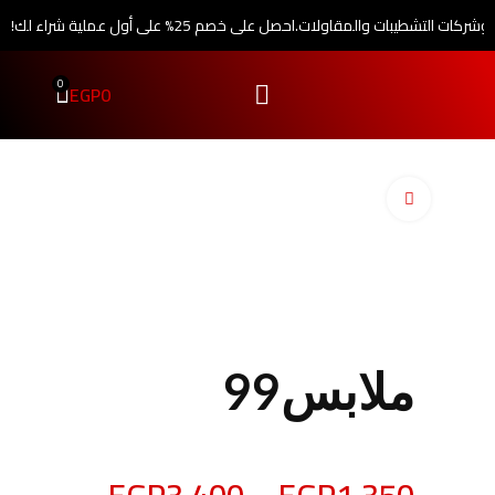
 وشركات التشطيبات والمقاولات.
احصل على خصم 25% على أول عملية شراء لك!
0
EGP
0
اضغط للتكبير
ملابس99