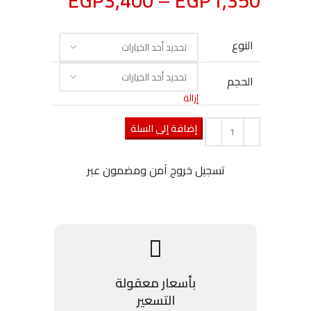
EGP
3,400
–
EGP
1,350
النوع
الحجم
إزالة
إضافة إلى السلة
تسجيل خروج آمن ومضمون عبر
بأسعار معقولة
التسعير