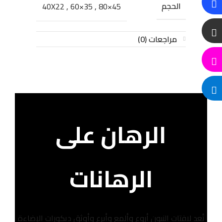
الحجم
40X22
,
60×35
,
80×45
مراجعات (0)
الرهان على
الرهانات
تُعد لافتات النيون أروع وألمع وأبرع وأوثق ديكورات الإضاءة