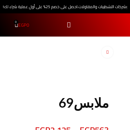
 وشركات التشطيبات والمقاولات.
احصل على خصم 25% على أول عملية شراء لك!
0
EGP
0
اضغط للتكبير
ملابس69