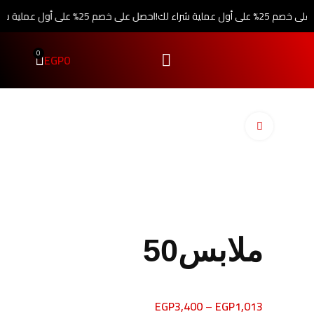
 على أول عملية شراء لك!
احصل على خصم 25% على أول عملية شراء لك!
0
EGP
0
اضغط للتكبير
ملابس50
EGP
3,400
–
EGP
1,013