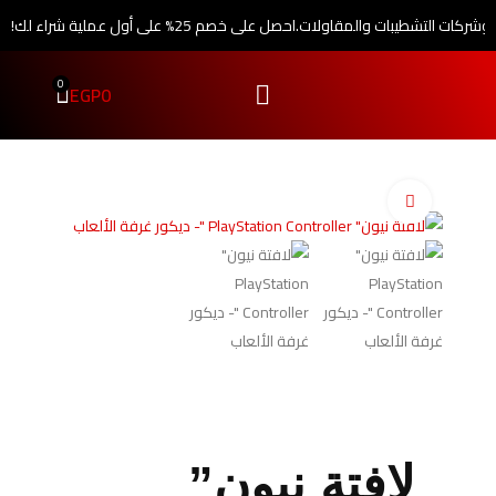
 وشركات التشطيبات والمقاولات.
احصل على خصم 25% على أول عملية شراء لك!
0
EGP
0
اضغط للتكبير
لافتة نيون”