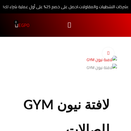
 وشركات التشطيبات والمقاولات.
احصل على خصم 25% على أول عملية شراء لك!
0
EGP
0
اضغط للتكبير
لافتة نيون GYM
للصالات