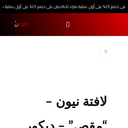
 على أول عملية شراء لك!
احصل على خصم 25% على أول عملية شراء لك!
0
EGP
0
اضغط للتكبير
لافتة نيون –
“مقص” – ديكور