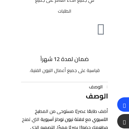
الطلبات
ضمان لمدة 12 شهراً
قياسية على جميع أعمال النيون الفنية.
الوصف
الوصف
أضف طابعًا عصريًا مستوحى من المط
بخ
الآسيوي
مع
لافتة نيون نودلز آسيوية
التي تمنح
مطعمك حضورًا بصريًا مميزًا. التصميم الذي