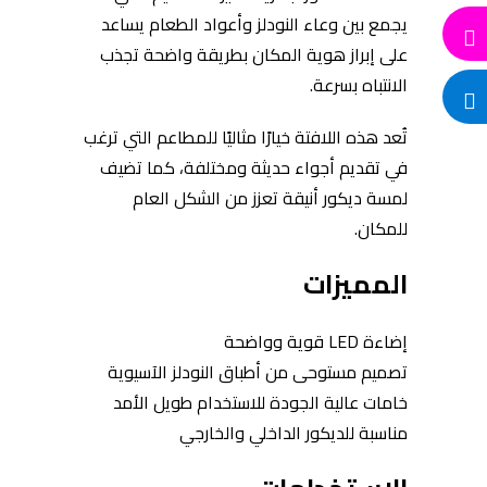
يجمع بين وعاء النودلز وأعواد الطعام يساعد
على إبراز هوية المكان بطريقة واضحة تجذب
الانتباه بسرعة.
تُعد هذه اللافتة خيارًا مثاليًا للمطاعم التي ترغب
في تقديم أجواء حديثة ومختلفة، كما تضيف
لمسة ديكور أنيقة تعزز من الشكل العام
للمكان.
المميزات
إضاءة LED قوية وواضحة
تصميم مستوحى من أطباق النودلز الآسيوية
خامات عالية الجودة للاستخدام طويل الأمد
مناسبة للديكور الداخلي والخارجي