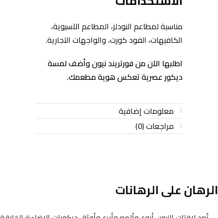
الاستخدامات
مناسبة لمطاعم النودلز، المطاعم الآسيوية،
الكافيهات، الفود كورت، والواجهات التجارية.
اطلبها الآن من فورتريند نيون وأضف لمسة
ديكور عصرية تعكس هوية مطعمك.
معلومات إضافية
مراجعات (0)
الرهان على الرهانات
تُعد لافتات النيون أروع وألمع وأبرع وأوثق ديكورات الإضاءة الخارقة