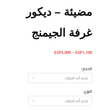
مضيئة – ديكور
غرفة الجيمنج
EGP
3,000
–
EGP
1,100
الحجم
النوع