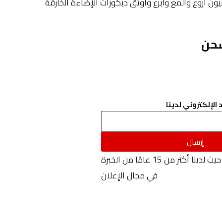
لنيون أروع وألمع وأبرع وأوثق ديكورات الإضاءة الخارقة
حن
 الإلكتروني لدينا
إرسال
نحن نضيء لحظاتك، حيث لدينا أكثر من 15 عامًا من الخبرة
في مجال الإعلان