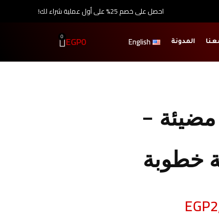
احصل على خصم 25% على أول عملية شراء لك!
0
EGP
0
English
عنا
المدونة
 مضيئة –
ة خطوبة
EGP
2