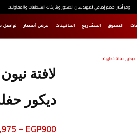
وفر أكتر! خصم إضافي لمهندسين الديكور وشركات التشطيبات والمقاولات.
ات
التسوق
المشاريع
الماكينات
عرض أسعار
تواصل م
ر
لافتة نيون
ديكور حفل
,975
–
EGP
900