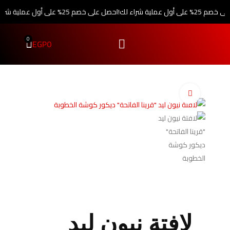
أول عملية شراء لك!
احصل على خصم 25% على أول عملية شراء لك!
0
EGP
0
اضغط للتكبير
لافتة نيون ليد