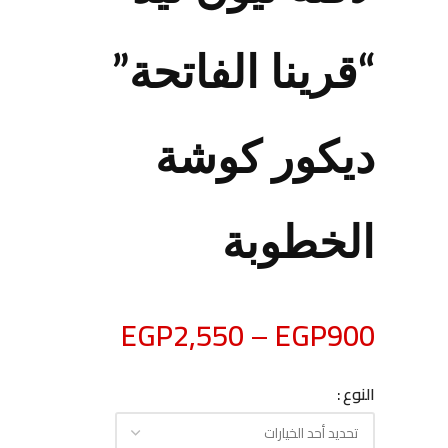
“قرينا الفاتحة”
ديكور كوشة
الخطوبة
EGP
2,550
–
EGP
900
النوع