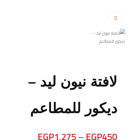
اضغط للتكبير
لافتة نيون ليد –
ديكور للمطاعم
EGP
1,275
–
EGP
450