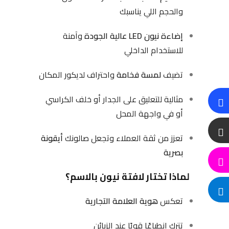
والحجم اللي يناسبك
إضاءة نيون LED عالية الجودة
وآمنة
للاستخدام الداخلي
تضيف
لمسة فخامة
واحتراف لديكور المكان
مثالية للتعليق على الجدار أو خلف الكراسي
أو في واجهة المحل
تعزز من ثقة العملاء وتجعل صالونك
أيقونة
بصرية
لماذا تختار لافتة نيون بالاسم؟
تعكس
هوية العلامة التجارية
تترك انطباعًا قويًا عند الزبائن