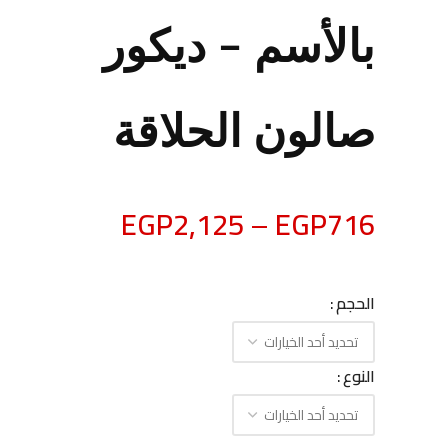
بالأسم – ديكور
صالون الحلاقة
EGP
2,125
–
EGP
716
الحجم
النوع