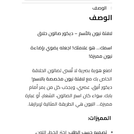
الوصف
الوصف
لافتة نيون بالأسم – ديكور صالون حلاق
اسمك… هو علامتك! اجعله يضوي بإضاءة
نيون مميزة!
اصنع هوية بصرية لا تُنسى لصالون الحلاقة
الخاص بك مع
لافتة نيون مخصصة بالاسم
!
ديكور أنيق، عصري، ويجذب كل من يمر أمام
بابك. سواء كان اسم الصالون، الشعار، أو عبارة
مميزة… النيون هي الطريقة المثالية لإبرازها.
المميزات:
تصميم حسب الطلب
: اختر الخط، اللون،