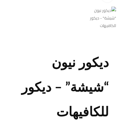
ديكور نيون
“شيشة” – ديكور
للكافيهات