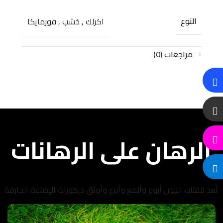
النوع
اكرلك
,
خشب
,
فورمايكا
مراجعات (0)
الرهان على الرهانات
تُعد لافتات النيون أروع وألمع وأبرع وأوثق ديكورات الإضاءة الخارقة