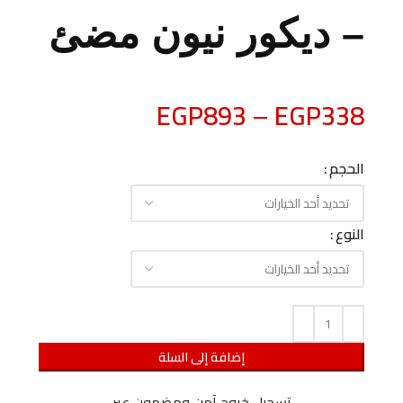
– ديكور نيون مضئ
EGP
893
–
EGP
338
الحجم
النوع
إضافة إلى السلة
تسجيل خروج آمن ومضمون عبر