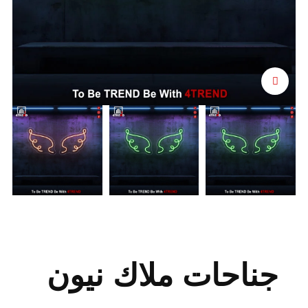
اضغط للتكبير
جناحات ملاك نيون