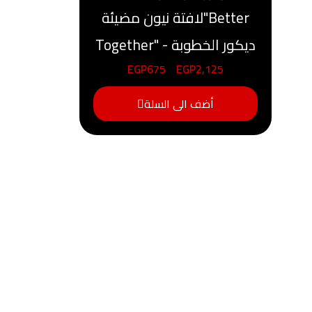
لافتة نيون مضيئة"Better
Together" - ديكور الخطوبة
EGP
675
-
EGP
2,125
أضف الى السلة