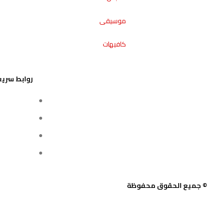
موسيقى
كافيهات
روابط سريع
تواصل معن
من نحن
سياسة ال
الشروط وال
© جميع الحقوق محفوظة