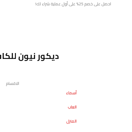
احصل على خصم 25% على أول عملية شراء لك!
الر
المشاريع
ديكور نيون للك
الاقسام
أسماء
العاب
المنزل