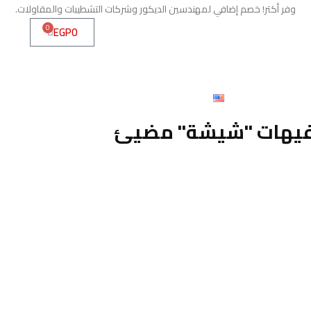
وفر أكتر! خصم إضافي لمهندسين الديكور وشركات التشطيبات والمقاولات.
0
EGP
0
ئيسية
من نحن
الخدمات
التسوق
الماكينات
عرض أسعار
تواصل معنا
English
المدونة
افيهات "شيشة" مضيئ
ديكور نيون 