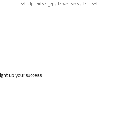
احصل على خصم 25% على أول عملية شراء لك!
ight up your success.
للكافيهات "شيشة" مضيئ | إضاءة جذابة وأجواء مميز
EGP
450
-
EGP
1,275
أضف الى السلة