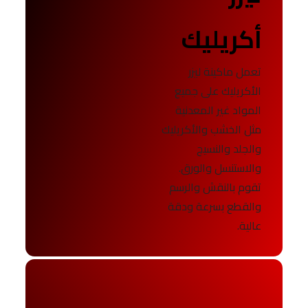
أكريليك
تعمل ماكينة ليزر
الأكريليك على جميع
المواد غير المعدنية
مثل الخشب والأكريليك
والجلد والنسيج
والاستنسل والورق.
تقوم بالنقش والرسم
والقطع بسرعة ودقة
عالية.