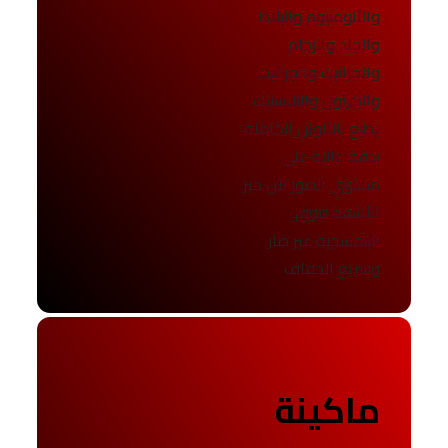
والألومنيوم والبلاط
والجلد والرخام
والجرانيت والجرانيت
والكرتون والبلاستيك.
يطبع بالألوان الكاملة
بدقة عالية على
مستوى الصور لأن حبر
الأشعة فوق
البنفسجية غير ضار
وسريع الجفاف
ماكينة