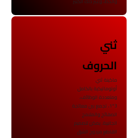
والخط، وغير ذلك الكثير
ثني
الحروف
ماكينة ثني
أوتوماتيكية بالكامل
ومتعددة الوظائف،
3*1، تجمع بين معالجة
الصفائح والملامح
الجانبية. يمكن لتصميم
القاطع مزدوج الشق